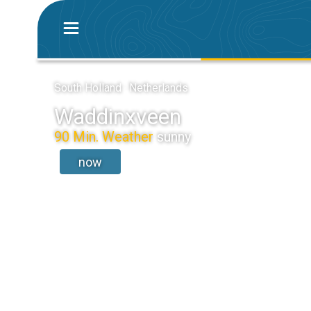
South Holland · Netherlands
Waddinxveen
90 Min. Weather
sunny
now