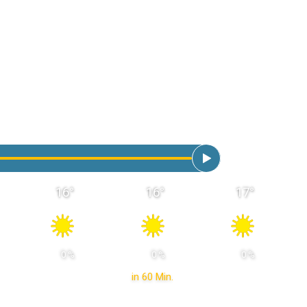
16
°
16
°
17
°
 0 % 
 0 % 
 0 % 
in 60 Min.