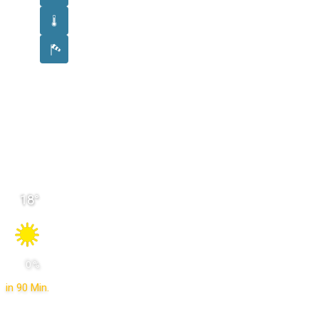
18
°
 0 % 
in 90 Min.