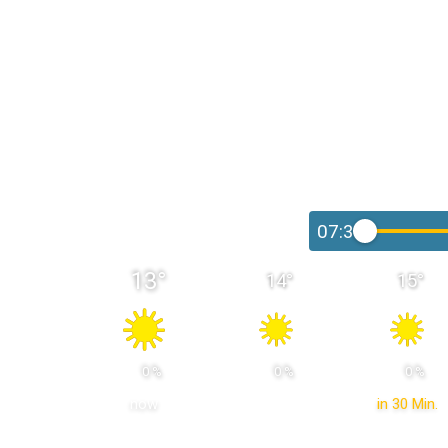
07:30
13
°
14
°
15
°
 0 % 
 0 % 
 0 % 
now
in 30 Min.