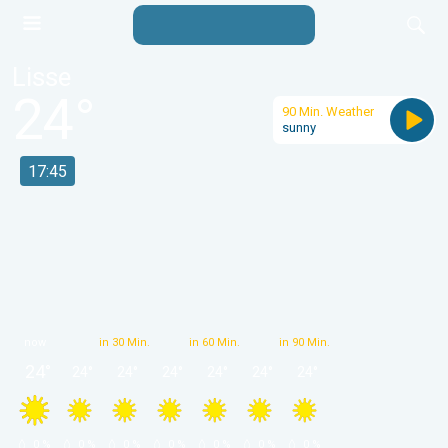
Lisse
24
°
90 Min. Weather
sunny
17:45
now
in 30 Min.
in 60 Min.
in 90 Min.
24
°
24
°
24
°
24
°
24
°
24
°
24
°
 0 % 
 0 % 
 0 % 
 0 % 
 0 % 
 0 % 
 0 % 