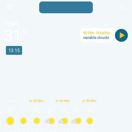
Ilijaš
31
°
90 Min. Weather
variable clouds
13:15
now
in 30 Min.
in 60 Min.
in 90 Min.
31
°
31
°
31
°
31
°
32
°
32
°
32
°
 10 % 
 10 % 
 10 % 
 10 % 
 10 % 
 10 % 
 10 % 