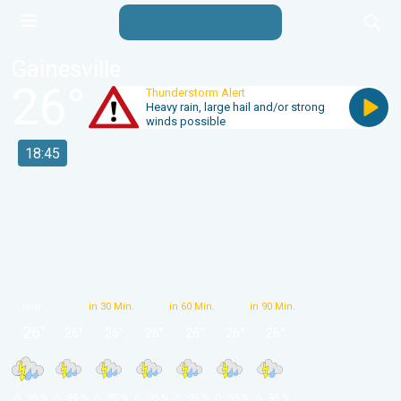
Gainesville
26
°
Thunderstorm Alert
Heavy rain, large hail and/or strong
winds possible
18:45
now
in 30 Min.
in 60 Min.
in 90 Min.
26
°
26
°
26
°
26
°
26
°
26
°
26
°
 95 % 
 95 % 
 95 % 
 95 % 
 95 % 
 95 % 
 95 % 