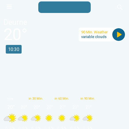
Deurne
20
°
90 Min. Weather
variable clouds
10:30
now
in 30 Min.
in 60 Min.
in 90 Min.
20
°
20
°
20
°
20
°
21
°
21
°
21
°
 0 % 
 0 % 
 0 % 
 5 % 
 5 % 
 5 % 
 5 % 